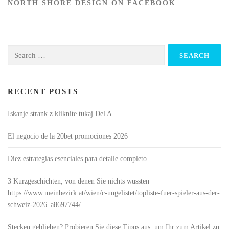
NORTH SHORE DESIGN ON FACEBOOK
Search
for:
RECENT POSTS
Iskanje strank z kliknite tukaj Del A
El negocio de la 20bet promociones 2026
Diez estrategias esenciales para detalle completo
3 Kurzgeschichten, von denen Sie nichts wussten
https://www.meinbezirk.at/wien/c-ungelistet/topliste-fuer-spieler-aus-der-
schweiz-2026_a8697744/
Stecken geblieben? Probieren Sie diese Tipps aus, um Ihr zum Artikel zu