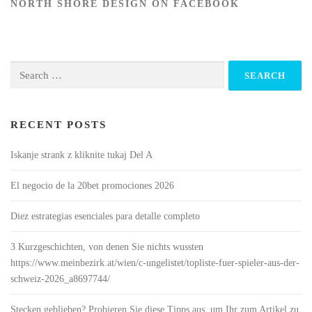
NORTH SHORE DESIGN ON FACEBOOK
Search
for:
RECENT POSTS
Iskanje strank z kliknite tukaj Del A
El negocio de la 20bet promociones 2026
Diez estrategias esenciales para detalle completo
3 Kurzgeschichten, von denen Sie nichts wussten
https://www.meinbezirk.at/wien/c-ungelistet/topliste-fuer-spieler-aus-der-
schweiz-2026_a8697744/
Stecken geblieben? Probieren Sie diese Tipps aus, um Ihr zum Artikel zu