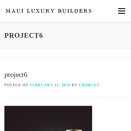
Skip
to
Menu
content
FEATURES
ABOUT
SERVICES
NEWS
PROJECT6
CONTACT
project6
POSTED ON
FEBRUARY 12, 2016
BY
CHARLES